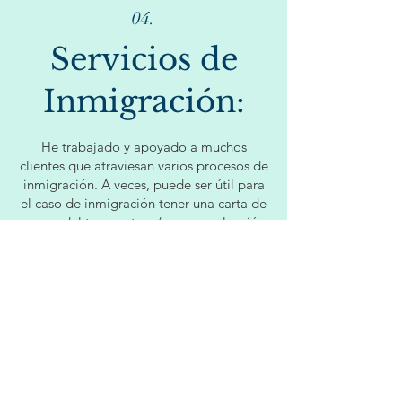
04.
Servicios de
Inmigración:
He trabajado y apoyado a muchos
clientes que atraviesan varios procesos de
inmigración. A veces, puede ser útil para
el caso de inmigración tener una carta de
apoyo del terapeuta y / o una evaluación
psicosocial completa. Estos documentos
pueden ayudar a complementar las
solicitudes de Visa U, Visa T, Asilo, VAWA
y Exenciones por dificultades económicas
(I-601 e I-601A).
Para los clientes que trabajan conmigo
para terapia, puedo proporcionar una
carta de apoyo terapeutica con un